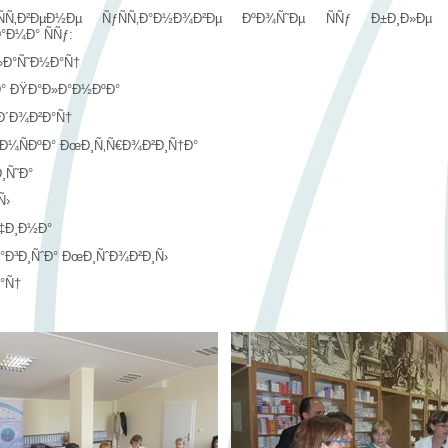
²ÑÑ‚Ð²ÐµÐ½Ðµ ÑƒÑÑ‚Ð°Ð½Ð¾Ð²Ðµ ÐºÐ¾Ñ˜Ðµ ÑÑƒ Ð±Ð¸Ð»Ðµ
°Ð¼Ð° ÑÑƒ:
Ð»Ð°Ñ˜Ð½Ð°Ñ†
Ð° ÐŸÐ°Ð»Ð°Ð½ÐºÐ°
Ð´Ð¾Ð²Ð°Ñ†
Ð¼ÑÐºÐ° ÐœÐ¸Ñ‚Ñ€Ð¾Ð²Ð¸Ñ†Ð°
¸Ñ˜Ð°
Ñ›
Ñ‡Ð¸Ð½Ð°
Ð°Ð³Ð¸ÑˆÐ° ÐœÐ¸ÑˆÐ¾Ð²Ð¸Ñ›
Ð°Ñ†