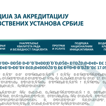
УНАПРЕЂЕЊЕ
ПОДРШКА
ВОДИ
ШЊИ
ПРОГРАМ
КВАЛИТЕТА РАДА
НАЦИОНАЛНИМ
КЛ
АЧИ
И УСЛУГЕ
И БЕЗБЕДНОСТ ПАЦИЈЕНТА
ИНИЦИЈАТИВАМА
П
’ÐÐ• ÐÐŠÐ Ð•Ð”Ð˜Ð¢ÐÐ¦Ð˜ÐˆÐ¡ÐŠÐ• ÐŸÐŽÐ¡Ð•Ð¢Ð• Ð£
¡Ð¢Ð’Ð•ÐÐ˜Ð¥ Ð£Ð¡Ð¢ÐÐÐŽÐ’Ð Ð£ ÐŸÐ•Ð Ð˜ÐŽÐ”Ð£ 17.05
Ð¸Ñ˜Ð° Ð·Ð° Ð°ÐºÑ€ÐµÐ´Ð¸Ñ‚Ð°Ñ†Ð¸Ñ˜Ñƒ Ð·Ð´Ñ€Ð°Ð²ÑÑ‚Ð²ÐµÐ
µ Ð¾Ñ€Ð³Ð°Ð½Ð¸Ð·Ð¾Ð²Ð°Ð»Ð° Ñ˜Ðµ Ñƒ Ð¿ÐµÑ€Ð¸Ð¾Ð´Ñƒ Ð¾Ð´ 17. Ð¼
´Ð¾Ð²Ð½Ðµ Ð³Ð¾Ð´Ð¸ÑˆÑšÐµ Ð°ÐºÑ€ÐµÐ´Ð¸Ñ‚Ð°Ñ†Ð¸Ñ˜ÑÐºÐµ Ð
Ð²ÐµÐ½Ð¸Ñ… ÑƒÑÑ‚Ð°Ð½Ð¾Ð²Ð°.
ÐµÑ‚Ð°Ð¼Ð° ÑÑƒ Ð±Ð¸Ð»Ð¸ Ð¿Ñ€ÐµÐ´ÑÑ‚Ð°Ð²Ð½Ð¸Ñ†Ð¸ ÐÐ³Ð
ÑˆÑšÐ¸ Ð¾Ñ†ÐµÑšÐ¸Ð²Ð°Ñ‡Ð¸. ÐŸÐ¾ÑÐµÑ‚Ðµ ÑÑƒ Ð¾Ð±ÑƒÑ…Ð²Ð°Ñ‚
ƒÐºÐ¾Ð²Ð¾Ð´ÑÑ‚Ð²Ð¾Ð¼ Ð¸ Ð²Ð¾Ñ’Ð°Ð¼Ð° Ñ‚Ð¸Ð¼Ð¾Ð²Ð
Ð½Ñ‚Ð°Ñ†Ð¸Ñ˜Ðµ Ð¸ Ð¾Ð±Ð¸Ð»Ð°Ð·Ð°Ðº ÑƒÑÑ‚Ð°Ð½Ð¾Ð²Ðµ.