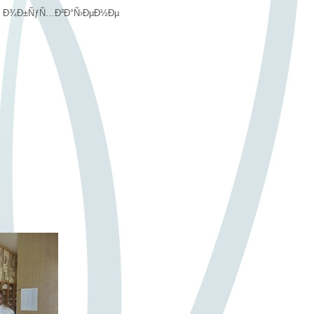
 Ð¾Ð±ÑƒÑ…Ð²Ð°Ñ›ÐµÐ½Ðµ