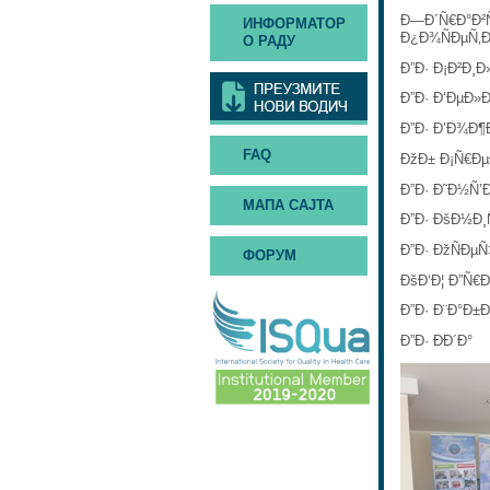
Ð—Ð´Ñ€Ð°Ð
ИНФОРМАТОР
Ð¿Ð¾ÑÐµÑ‚Ð
О РАДУ
Ð”Ð· Ð¡Ð²Ð¸
Ð”Ð· Ð‘ÐµÐ»
Ð”Ð· Ð’Ð¾Ð¶
FAQ
ÐžÐ± Ð¡Ñ€Ðµ
Ð”Ð· Ð˜Ð½Ñ’Ð
МАПА САЈТА
Ð”Ð· ÐšÐ½Ð¸
Ð”Ð· ÐžÑÐµ
ФОРУМ
ÐšÐ‘Ð¦ Ð”Ñ€
Ð”Ð· Ð¨Ð°Ð±
Ð”Ð· ÐÐ´Ð°