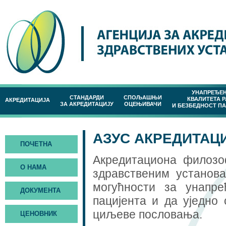
УНАПРЕЂЕ
СТАНДАРДИ
СПОЉАШЊИ
КВАЛИТЕТА 
АКРЕДИТАЦИЈА
ЗА АКРЕДИТАЦИЈУ
ОЦЕЊИВАЧИ
И БЕЗБЕДНОСТ П
АЗУС АКРЕДИТА
ПОЧЕТНА
Акредитациона филозо
О НАМА
здравственим установа
могућности за унапр
ДОКУМЕНТА
пацијента и да уједно
циљеве пословања.
ЦЕНОВНИК