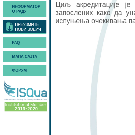
Циљ акредитације je
ИНФОРМАТОР
запослених како да ун
О РАДУ
испуњења очекивања па
FAQ
МАПА САЈТА
ФОРУМ