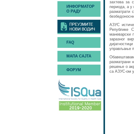
захтева за 
ИНФОРМАТОР
периода, а у
О РАДУ
разматрати с
безбедоносни
АЗУС истиче
Републике С
маневарски 
заразног ви
FAQ
дијагностици
управљање п
МАПА САЈТА
Обавештавамо
разматрани н
решење о акр
ФОРУМ
са АЗУС-ом у