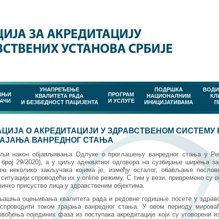
УНАПРЕЂЕЊЕ
ПОДРШКА
ВОДИ
ШЊИ
ПРОГРАМ
КВАЛИТЕТА РАДА
НАЦИОНАЛНИМ
КЛ
АЧИ
И УСЛУГЕ
И БЕЗБЕДНОСТ ПАЦИЈЕНТА
ИНИЦИЈАТИВАМА
П
ЦИЈА О АКРЕДИТАЦИЈИ У ЗДРАВСТВЕНОМ СИСТЕМУ 
РАЈАЊА ВАНРЕДНОГ СТАЊА
ељи након објављивања Одлуке о проглашењу ванредног стања у Реп
 број 29/2020), а у циљу адекватног одговора на сузбијање ширења з
ео неколико закључака којима је, између осталог, обављање послов
 ситуацији спроводећи их у online режиму. С тим у вези, привремено су 
зичко присуство лица у здравственим објектима.
љашња оцењивања квалитета рада и редовне годишње посете у здрав
 спроводити током трајања ванредног стања. У овом периоду мирова
вођења појединих фаза из поступака акредитације који су уговорени 