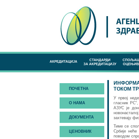
СТАНДАРДИ
СПОЉА
АКРЕДИТАЦИЈА
ЗА АКРЕДИТАЦИЈУ
ОЦЕЊИВ
ИНФОРМА
ПОЧЕТНА
ТОКОМ Т
У првој нед
гласник РС“,
О НАМА
АЗУС је дон
новонасталој
ДОКУМЕНТА
захтевају фи
Тиме се спо
Србије неће
ЦЕНОВНИК
поводом спро