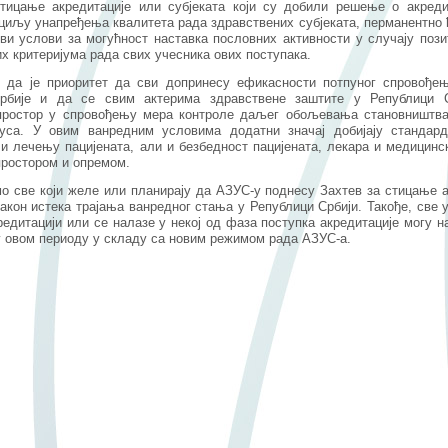
стицање акредитације или субјеката који су добили решење о акредит
 циљу унапређења квалитета рада здравствених субјеката, перманентно ћ
ви услови за могућност наставка пословних активности у случају поз
х критеријума рада свих учесника ових поступака.
 да је приоритет да сви допринесу ефикасности потпуног спровође
рбије и да се свим актерима здравствене заштите у Републици 
простор у спровођењу мера контроле даљег обољевања становништва
руса. У овим ванредним условима додатни значај добијају стандард
 и лечењу пацијената, али и безбедност пацијената, лекара и медицинс
ростором и опремом.
 све који желе или планирају да АЗУС-у поднесу Захтев за стицање а
акон истека трајања ванредног стања у Републици Србији. Такође, све у
едитацији или се налазе у некој од фаза поступка акредитације могу 
 овом периоду у складу са новим режимом рада АЗУС-а.