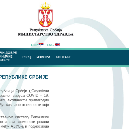
ЋИР
ENG
ЧИ ДОБРЕ
ИНИЧКЕ
РЗРЦ
ИЗВОРИ
КОНТАКТ
РАКСЕ
РЕПУБЛИКЕ СРБИЈЕ
ублици Србији („Службени
аразног вируса COVID – 19,
них активности прилагодио
обустављене активности које
ственом систему Републике
ће и сви временски рокови
између АЗУС-а и подносиоца