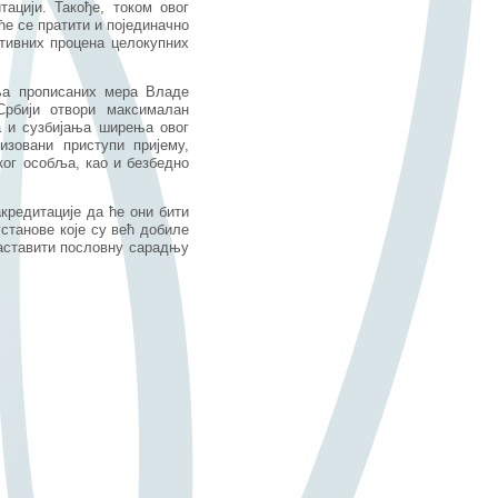
ацији. Такође, током овог
е се пратити и појединачно
итивних процена целокупних
ња прописаних мера Владе
Србији отвори максималан
 и сузбијања ширења овог
изовани приступи пријему,
ког особља, као и безбедно
кредитације да ће они бити
станове које су већ добиле
наставити пословну сарадњу