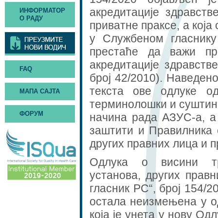
акредитације здравств
ИНФОРМАТОР
О РАДУ
приватне праксе, а која
у Службеном гласник
престаће да важи пр
акредитације здравств
FAQ
број 42/2010). Наведен
текста ове одлуке о
МАПА САЈТА
терминолошки и суштинс
ФОРУМ
начина рада АЗУС-а, а
заштити и Правилника 
других правних лица и п
Одлука о висини тр
установа, других прав
гласник РС“, број 154/2
остала неизмењена у од
која је унета у нову О