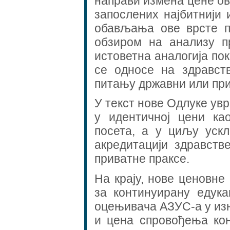
направи измена цене ове
запослених најбитнији
обављања ове врсте по
обзиром на анализу п
истоветна аналогија пок
се односе на здравст
питању државни или при
У текст нове Одлуке увр
у идентичној цени к
посета, а у циљу уск
акредитацији здравств
приватне праксе.
На крају, нове ценовне 
за континуирану едук
оцењивача АЗУС-а у изн
и цена спровођења ко