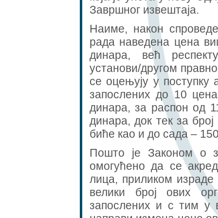
Завршног извештаја.
Наиме, након спровед
рада наведена цена ви
динара, већ респект
установи/другом правном
се оцењују у поступку а
запослених до 10 цена
динара, за распон од 1
динара, док тек за бро
биће као и до сада – 15
Пошто је Законом о з
омогућено да се акред
лица, приликом израде
велики број ових ор
запослених и с тим у 