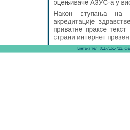
оцењиваче АЗУС-а у вис
Након ступања на 
акредитације здравств
приватне праксе текст
страни интернет презен
Контакт тел: 011-7151-722, фа