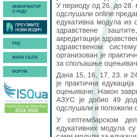
У периоду од 26. до 28.
ИНФОРМАТОР
О РАДУ
одслушали online преда
едукативна модула из 
здравствене заштит
акредитацији здравстве
FAQ
здравственом систем
организован је практич
МАПА САЈТА
за спољашње оцењивач
ФОРУМ
Дана 15, 16, 17, 23. и 
је практична едукациј
оцењиваче. Након заврш
АЗУС је добио 49 до
одслушали и положили с
У септембарском дел
едукативних модула су 
сами модули за едукациј