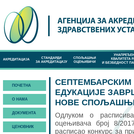
УНАПРЕЂЕ
СТАНДАРДИ
СПОЉАШЊИ
КВАЛИТЕТА 
АКРЕДИТАЦИЈА
ЗА АКРЕДИТАЦИЈУ
ОЦЕЊИВАЧИ
И БЕЗБЕДНОСТ П
СЕПТЕМБАРСКИМ
ПОЧЕТНА
ЕДУКАЦИЈЕ ЗАВР
О НАМА
НОВЕ СПОЉАШЊЕ
ДОКУМЕНТА
Одлуком о расписив
оцењивача број 8/201
ЦЕНОВНИК
расписао конкурс за п