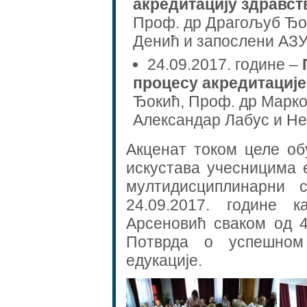
акредитацију здравст
Проф. др Драгољуб Ђо
Денић и запослени АЗУ
24.09.2017. године –
процесу акредитације
Ђокић, Проф. др Марк
Александар Лабус и Н
Акценат током целе об
искустава учесницима 
мултидисциплинарни 
24.09.2017. године 
Арсеновић сваком од 4
Потврда о успешном
едукације.