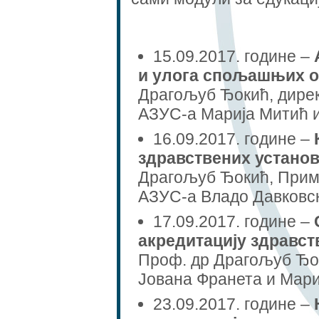
15.09.2017. године –
и улога спољашњих 
Драгољуб Ђокић, дире
АЗУС-а Марија Митић и
16.09.2017. године –
здравствених устано
Драгољуб Ђокић, Прим.
АЗУС-а Владо Давковск
17.09.2017. године –
акредитацију здравст
Проф. др Драгољуб Ђок
Јована Франета и Мари
23.09.2017. године –