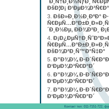
´Ð¸Ñ†Ð¸Ð½ÑƒÐ¸ Ñ€Ðµ
ÐšÐ¦Ð¡ Ð‘ÐµÐ¾Ð³Ñ€Ð
ÐšÐ»Ð¸Ð½Ð¸ÐºÐ° Ð
Ñ€ÐµÑ…Ð°Ð±Ð¸Ð»Ð¸Ñ‚
´Ð¸Ð½Ðµ, ÐÐ¾Ð²Ð¸ Ð¡
Ð¡Ð¿ÐµÑ†Ð¸Ñ˜Ð°Ð»
Ñ€ÐµÑ…Ð°Ð±Ð¸Ð»Ð¸Ñ‚
ÐšÐ¾Ð²Ð¸Ñ™Ð°Ñ‡Ð°
Ð”Ð¾Ð¼ Ð·Ð´Ñ€Ð°Ð²
Ð‘ÐµÐ¾Ð³Ñ€Ð°Ð´
Ð”Ð¾Ð¼ Ð·Ð´Ñ€Ð°Ð²
Ð‘ÐµÐ¾Ð³Ñ€Ð°Ð´
Ð”Ð¾Ð¼ Ð·Ð´Ñ€Ð°Ð²
Ð‘ÐµÐ¾Ð³Ñ€Ð°Ð´
Контакт тел: 011-7151-722, фа