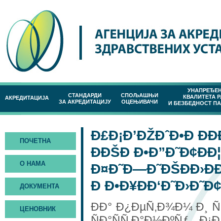
УНАПРЕЂЕ
СТАНДАРДИ
СПОЉАШЊИ
КВАЛИТЕТА 
АКРЕДИТАЦИЈА
ЗА АКРЕДИТАЦИЈУ
ОЦЕЊИВАЧИ
И БЕЗБЕДНОСТ П
Ð£Ð¡Ð’ÐŽÐˆÐ•Ð ÐÐ
ПОЧЕТНА
ÐÐŠÐ Ð•Ð”Ð˜Ð¢ÐÐ
О НАМА
Ð¤Ð˜Ð—Ð˜ÐŠÐÐ›ÐÐ
Ð Ð•Ð¥ÐÐ‘Ð˜Ð›Ð˜Ð¢
ДОКУМЕНТА
ÐÐ° Ð¿ÐµÑ‚Ð¾Ð¼ Ð¸
ЦЕНОВНИК
ÑÐ°ÑÑ‚Ð°Ð½ÐºÑƒ Ð¡