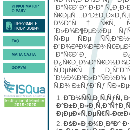
´Ð°Ñ€Ð´Ð° Ð·Ð° Ñ„Ð¸
ИНФОРМАТОР
О РАДУ
Ñ€ÐµÑ…Ð°Ð±Ð¸Ð»Ð¸Ñ‚
Ð½Ð°Ñ†Ñ€Ñ‚ ÑÑ‚
´Ð»Ð¾Ð¶ÐµÐ½Ðµ ÑƒÑ
Ñ›Ðµ ÑÐµ ÑÑ‚Ð°Ð½
FAQ
Ð”Ð¾Ð³Ð¾Ð²Ð¾Ñ€ÐµÐ½
´Ð°Ñ€Ð´Ð¸ Ð¿Ð
МАПА САЈТА
Ð¿Ñ€Ð¸Ð¼Ð°Ñ€Ð½Ð¾
ФОРУМ
Ñ‚ÐµÑ€Ñ†Ð¸Ñ˜Ð°Ñ
´Ð½Ð¾Ð³Ð»Ð°ÑÐ½Ð¾ 
Ñ‚Ð¾ Ð±ÑƒÐ´Ñƒ ÑÐ»Ðµ
Ð˜Ð½ÑÑ‚Ð¸Ñ‚ÑƒÑ‚ 
Ð°Ð±Ð¸Ð»Ð¸Ñ‚Ð°Ñ†Ð¸
Ð¡ÐµÐ»Ñ‚ÐµÑ€Ñ-Ðœ
ÐšÐ»Ð¸Ð½Ð¸ÐºÐ° Ð