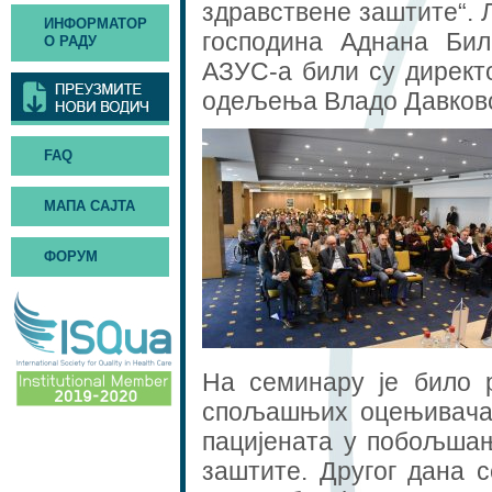
здравствене заштите“.
ИНФОРМАТОР
господина Аднана Би
О РАДУ
АЗУС-а били су дирек
одељења Владо Давковс
FAQ
МАПА САЈТА
ФОРУМ
На семинару је било р
спољашњих оцењивача,
пацијената у побољшањ
заштите. Другог дана 