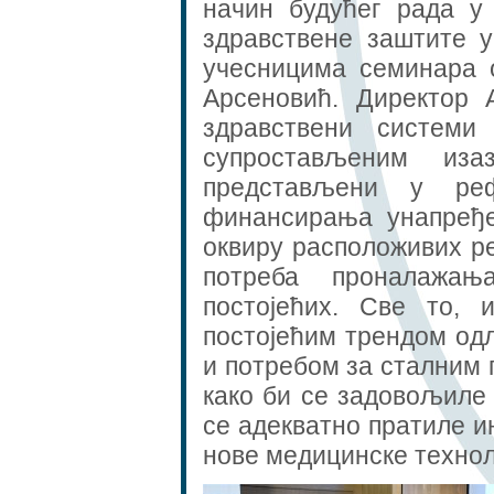
начин будућег рада у
здравствене заштите у
учесницима семинара 
Арсеновић. Директор 
здравствени системи
супростављеним из
представљени у ре
финансирања унапређе
оквиру расположивих ре
потреба проналажа
постојећих. Све то, 
постојећим трендом од
и потребом за сталним
како би се задовољиле 
се адекватно пратиле и
нове медицинске технол