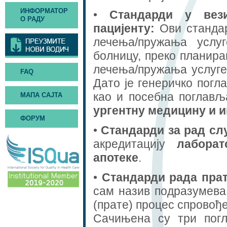
ИНФОРМАТОР
•
Стандарди у вез
О РАДУ
пацијенту:
Ови стандар
лечења/пружања услу
болницу, преко планир
лечења/пружања услуге
FAQ
Дато је генеричко пог
као и посебна поглављ
МАПА САЈТА
ургентну медицину и и
ФОРУМ
•
Стандарди за рад сл
акредитацију
лаборат
апотеке
.
•
Стандарди рада пра
сам назив подразумева
(прате) процес спровођ
Сачињена су три пог