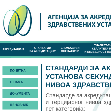
УНАПРЕЂЕ
СТАНДАРДИ
СПОЉАШЊИ
КВАЛИТЕТА 
АКРЕДИТАЦИЈА
ЗА АКРЕДИТАЦИЈУ
ОЦЕЊИВАЧИ
И БЕЗБЕДНОСТ П
СТАНДАРДИ ЗА А
ПОЧЕТНА
УСТАНОВА СЕКУН
О НАМА
НИВОА ЗДРАВСТВ
ДОКУМЕНТА
Стандарде за акредитац
и терцијарног нивоа з
ЦЕНОВНИК
пет категорија: