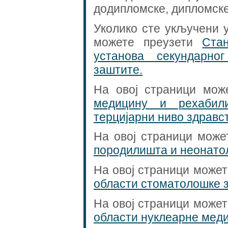
додипломске, дипломске
Уколико сте укључени у
можете преузети
Ста
установа секундарно
заштите.
На овој страници мож
медицину и рехабил
терцијарни ниво здравс
На овој страници може
породилишта и неонато
На овој страници може
области стоматолошке 
На овој страници може
области нуклеарне мед