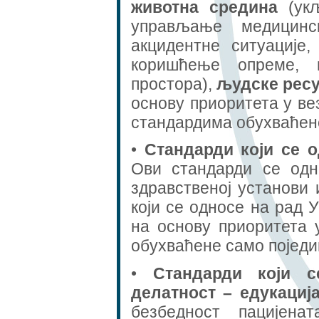
животна средина
(укљ
управљање медицинс
акцидентне ситуације,
коришћење опреме, м
простора),
људске рес
основу приоритета у ве
стандардима обухваћене
•
Стандарди који се 
Ови стандарди се од
здравственој установи
који се односе на рад 
на основу приоритета 
обухваћене само поједи
•
Стандарди који с
делатност
– едукациј
безбедност пацијена